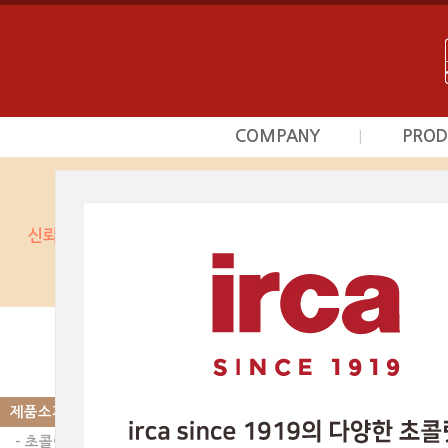
COMPANY
PROD
|
회사소개
초
사업영역
프르
상담문의안내
시덕
찾아오시는길
커스타
광
베이커
제품소개
|
PRODUCT
스카이인터내셔날의 제품
베이커리믹스 | 
제품소개
- 초콜릿