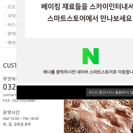
다음글
- 프르트잼
- 시덕션라인
- 커스타드믹스
- 광택제
- 베이커리믹스
CUSTOMER
무엇이든 물어보세요.
032.506.1979
1
시간 동안 다시 열람하지 
contact@skyint.co.kr
FAX : 032.330.0449
운영시간
AM 10:00 ~ PM 18:00
토, 일, 공휴일 휴무